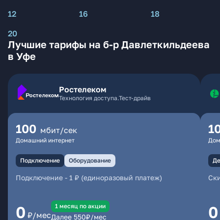
12
16
18
20
Лучшие тарифы на б-р Давлеткильдеева
в Уфе
Ростелеком
Технология доступа.Тест-драйв
100
1
мбит/сек
Домашний интернет
Дом
Подключение
Оборудование
Де
Подключение
-
1 ₽ (единоразовый платеж)
Ски
1 месяц по акции
0
0
₽/мес
Далее
550
₽/мес