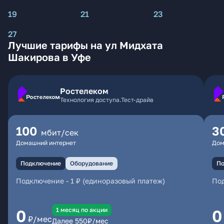
19
21
23
27
Лучшие тарифы на ул Мидхата
Шакирова в Уфе
Ростелеком
Технология доступа.Тест-драйв
100
3
мбит/сек
Домашний интернет
Дом
Подключение
Оборудование
По
Подключение
-
1 ₽ (единоразовый платеж)
По
1 месяц по акции
0
0
₽/мес
Далее
550
₽/мес