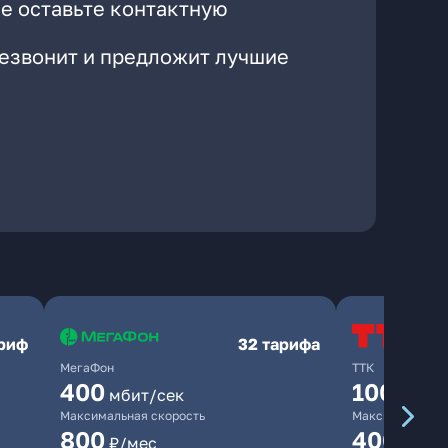
е оставьте контактную
резвонит и предложит лучшие
ариф
32 тарифа
МегаФон
ТТК
400
100
мбит/сек
мбит/
Максимальная скорость
Максимальная 
800
400
₽/мес
₽/ме