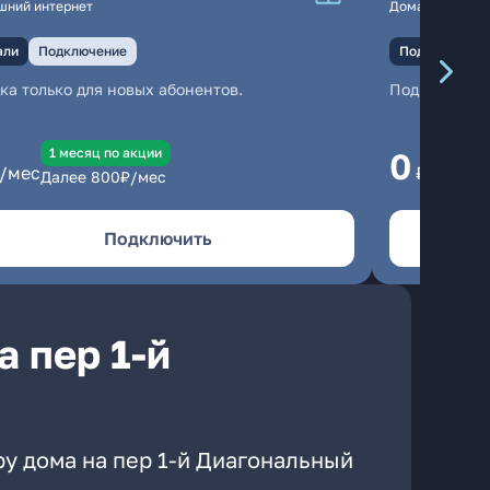
шний интернет
Домашний инте
али
Подключение
Подключение
ка только для новых абонентов.
Подключени
1 месяц по акции
1
0
/мес
₽/мес
Далее
800
₽/мес
Да
Подключить
 пер 1-й
у дома на пер 1-й Диагональный