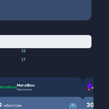
12
17
МегаФон
Максимум
0
300
мбит/сек
мбит