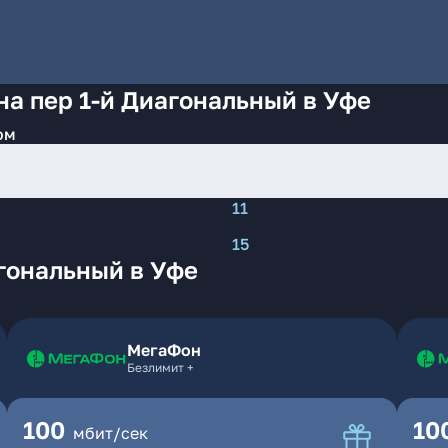
на пер 1-й Диагональный в Уфе
ом
11
15
гональный в Уфе
МегаФон
Безлимит +
100
10
мбит/сек