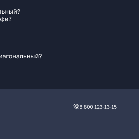
альный?
Уфе?
Диагональный?
8 800 123-13-15