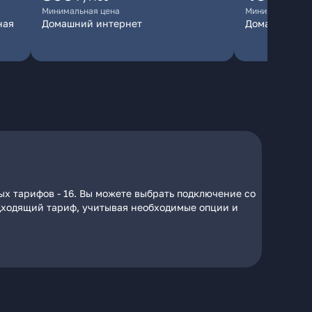
Минимальная цена
Минимальная ц
ная
Домашний интернет
Домашний ин
ых тарифов - 16. Вы можете выбрать подключение со
подходящий тариф, учитывая необходимые опции и