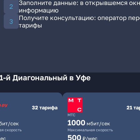
Заполните данные: в открывшемся окн
информацию
Получите консультацию: оператор пе
тарифы
1-й Диагональный в Уфе
32 тарифа
21 т
МТС
1000
бит/сек
мбит/сек
я скорость
Максимальная скорость
500
ес
₽/мес