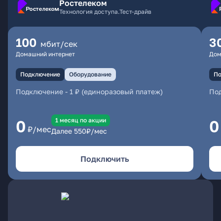
Ростелеком
Технология доступа.Тест-драйв
100
3
мбит/сек
Домашний интернет
Дом
Подключение
Оборудование
По
Подключение
-
1 ₽ (единоразовый платеж)
По
1 месяц по акции
0
0
₽/мес
Далее
550
₽/мес
Подключить