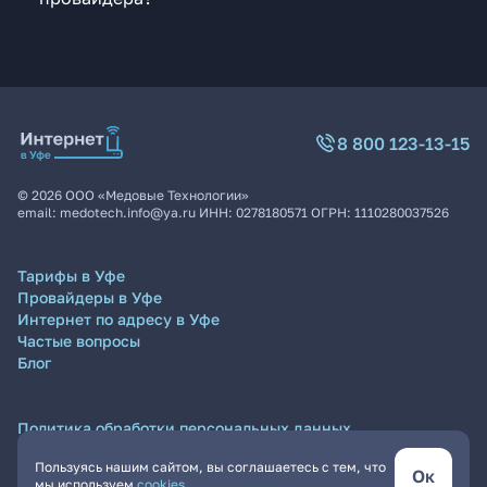
8 800 123-13-15
©
2026
ООО «Медовые Технологии»
email:
medotech.info@ya.ru
ИНН:
0278180571
ОГРН:
1110280037526
Тарифы в Уфе
Провайдеры в Уфе
Интернет по адресу в Уфе
Частые вопросы
Блог
Политика обработки персональных данных
Согласие на обработку персональных данных
Пользуясь нашим сайтом, вы соглашаетесь с тем, что
Пользовательское соглашение
Ок
мы используем
cookies