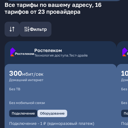
Все тарифы по вашему адресу, 16
тарифов от 23 провайдера
Фильтр
Ростелеком
Технология доступа.Тест-драйв
300
1
мбит/сек
Домашний интернет
Дом
Без ТВ
Без
Без мобильной связи
Без
Подключение
Оборудование
По
Подключение
-
1 ₽ (единоразовый платеж)
По