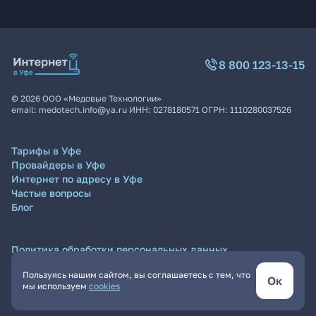
8 800 123-13-15
©
2026
ООО «Медовые Технологии»
email:
medotech.info@ya.ru
ИНН:
0278180571
ОГРН:
1110280037526
Тарифы в Уфе
Провайдеры в Уфе
Интернет по адресу в Уфе
Частые вопросы
Блог
Политика обработки персональных данных
Согласие на обработку персональных данных
Пользуясь нашим сайтом, вы соглашаетесь с тем, что
Пользовательское соглашение
Ок
мы используем
cookies