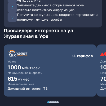
ул Журавлиная
Заполните данные: в открывшемся окне
оставьте контактную информацию
Получите консультацию: оператор перезвонит и
предложит лучшие тарифы
Провайдеры интернета на ул
Журавлиная в Уфе
11 тарифов
Уфанет
Дом
1000
1
мбит/сек
Максимальная скорость
Мак
615
7
₽/мес
Минимальная цена
Мин
Домашний интернет, ТВ
До