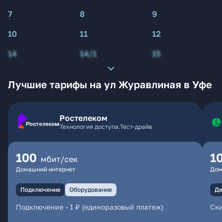
7
8
9
10
11
12
14
14/1
15
Лучшие тарифы на ул Журавлиная в Уфе
Ростелеком
Технология доступа.Тест-драйв
100
1
мбит/сек
Домашний интернет
Дом
Подключение
Оборудование
Де
Подключение
-
1 ₽ (единоразовый платеж)
Ски