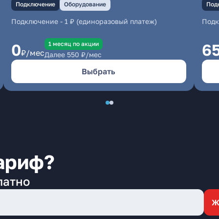
Подключение
Оборудование
Под
Подключение
-
1 ₽ (единоразовый платеж)
Под
1 месяц по акции
0
6
₽/мес
Далее
550
₽/мес
Выбрать
ариф?
латно
Ж