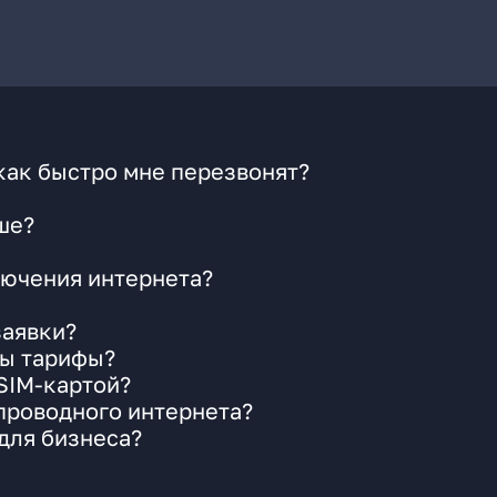
как быстро мне перезвонят?
ше?
ючения интернета?
заявки?
ны тарифы?
 SIM-картой?
 проводного интернета?
для бизнеса?