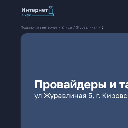
Подключить интернет
/
Улицы
/
Журавлиная
/
5
Провайдеры и т
ул Журавлиная 5, г. Киров