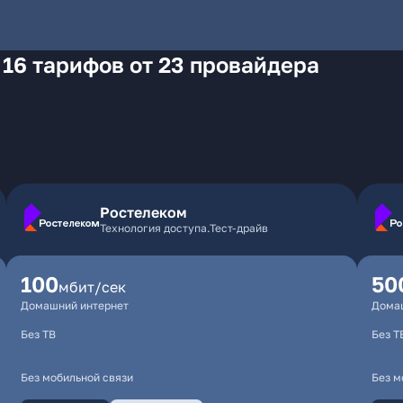
 16 тарифов от 23 провайдера
Ростелеком
Технология доступа.Тест-драйв
100
50
мбит/сек
Домашний интернет
Дома
Без ТВ
Без Т
Без мобильной связи
Без м