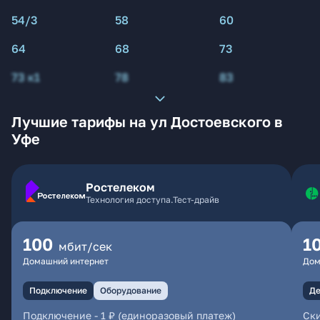
54/3
58
60
64
68
73
73 к1
78
83
Лучшие тарифы на ул Достоевского в
Уфе
Ростелеком
Технология доступа.Тест-драйв
100
1
мбит/сек
Домашний интернет
Дом
Подключение
Оборудование
Де
Подключение
-
1 ₽ (единоразовый платеж)
Ски