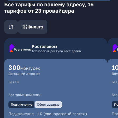
Все тарифы по вашему адресу, 16
тарифов от 23 провайдера
Фильтр
Ростелеком
Технология доступа.Тест-драйв
300
1
мбит/сек
Домашний интернет
Дом
Без ТВ
Без
Без мобильной связи
Без
Подключение
Оборудование
По
Подключение
-
1 ₽ (единоразовый платеж)
По