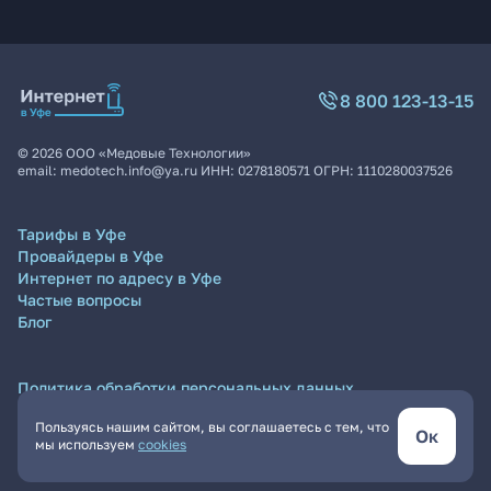
8 800 123-13-15
©
2026
ООО «Медовые Технологии»
email:
medotech.info@ya.ru
ИНН:
0278180571
ОГРН:
1110280037526
Тарифы в Уфе
Провайдеры в Уфе
Интернет по адресу в Уфе
Частые вопросы
Блог
Политика обработки персональных данных
Согласие на обработку персональных данных
Пользуясь нашим сайтом, вы соглашаетесь с тем, что
Пользовательское соглашение
Ок
мы используем
cookies