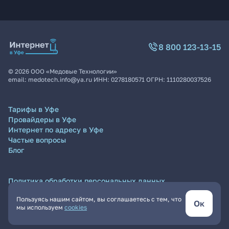
8 800 123-13-15
©
2026
ООО «Медовые Технологии»
email:
medotech.info@ya.ru
ИНН:
0278180571
ОГРН:
1110280037526
Тарифы в Уфе
Провайдеры в Уфе
Интернет по адресу в Уфе
Частые вопросы
Блог
Политика обработки персональных данных
Согласие на обработку персональных данных
Пользуясь нашим сайтом, вы соглашаетесь с тем, что
Пользовательское соглашение
Ок
мы используем
cookies