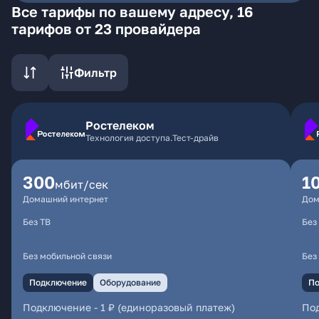
Все тарифы по вашему адресу, 16
тарифов от 23 провайдера
Фильтр
Ростелеком
Технология доступа.Тест-драйв
300
1
мбит/сек
Домашний интернет
Дом
Без ТВ
Без
Без мобильной связи
Без
Подключение
Оборудование
По
Подключение
-
1 ₽ (единоразовый платеж)
По