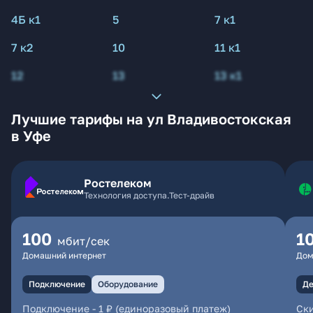
4Б к1
5
7 к1
7 к2
10
11 к1
12
13
13 к1
Лучшие тарифы на ул Владивостокская
в Уфе
Ростелеком
Технология доступа.Тест-драйв
100
1
мбит/сек
Домашний интернет
Дом
Подключение
Оборудование
Де
Подключение
-
1 ₽ (единоразовый платеж)
Ски