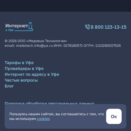
8 800 123-13-15
©
2026
ООО «Медовые Технологии»
email:
medotech.info@ya.ru
ИНН:
0278180571
ОГРН:
1110280037526
Тарифы в Уфе
Провайдеры в Уфе
Интернет по адресу в Уфе
Частые вопросы
Блог
Политика обработки персональных данных
Согласие на обработку персональных данных
Пользуясь нашим сайтом, вы соглашаетесь с тем, что
Пользовательское соглашение
Ок
мы используем
cookies