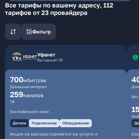
Все тарифы по вашему адресу, 112
тарифов от 23 провайдера
Фильтр
Уфанет
Выгодный+ТВ
700
4
мбит/сек
Домашний интернет
Дом
259
каналов
Без
ТВ
1
Без мобильной связи
Моб
Детали
Подключение
Оборудование
Де
Акция не распространяется на услуги и
Ски