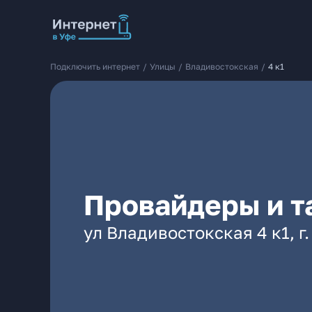
Подключить интернет
/
Улицы
/
Владивостокская
/
4 к1
Провайдеры и т
ул Владивостокская 4 к1, г