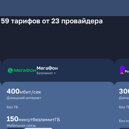
 59 тарифов от 23 провайдера
МегаФон
Безлимит +
400
30
мбит/сек
Домашний интернет
Дома
Без ТВ
Без Т
150
минут
безлимит
ГБ
Без м
Мобильная связь