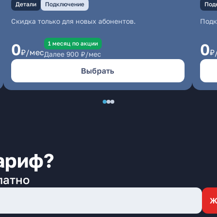
Детали
Подключение
Под
Скидка только для новых абонентов.
Под
1 месяц по акции
0
0
₽/мес
₽
Далее
900
₽/мес
Выбрать
ариф?
латно
Ж