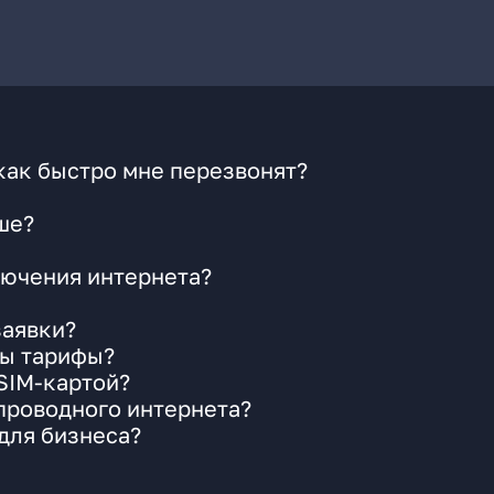
как быстро мне перезвонят?
ше?
ючения интернета?
заявки?
ны тарифы?
 SIM-картой?
 проводного интернета?
для бизнеса?